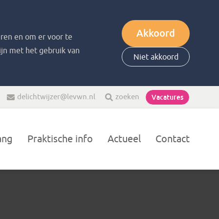
Akkoord
ren en om er voor te
zijn met het gebruik van
Niet akkoord
delichtwijzer@levwn.nl
zoeken
Vacatures
ang
Praktische info
Actueel
Contact