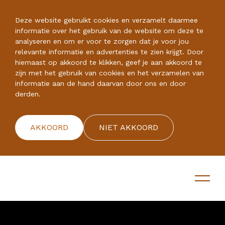
Deze website gebruikt cookies en verzamelt daarmee
informatie over het gebruik van de website om deze te
analyseren en om er voor te zorgen dat je voor jou
relevante informatie en advertenties te zien krijgt. Door
hiernaast op akkoord te klikken, geef je aan akkoord te
zijn met het gebruik van cookies en het verzamelen van
informatie aan de hand daarvan door ons en door
derden.
AKKOORD
NIET AKKOORD